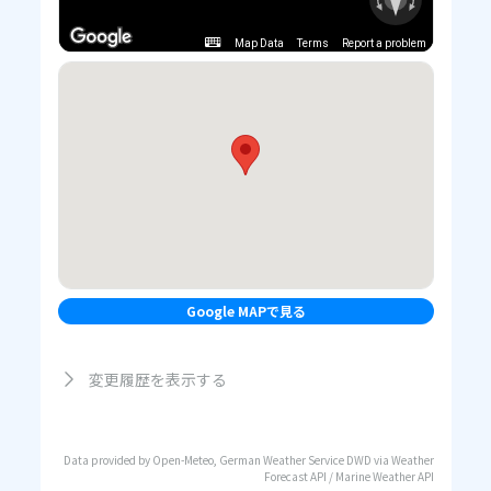
Map Data
Terms
Report a problem
Google MAPで見る
変更履歴を表示する
Data provided by Open-Meteo, German Weather Service DWD via Weather
Forecast API / Marine Weather API