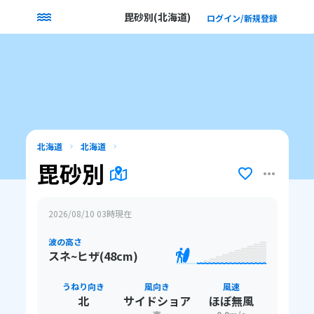
毘砂別(北海道)
ログイン/新規登録
北海道
北海道
毘砂別
2026/08/10 03
時現在
波の高さ
スネ~ヒザ(48cm)
うねり向き
風向き
風速
北
サイドショア
ほぼ無風