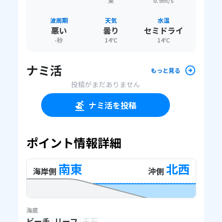
東
0.9m/s
波周期
天気
水温
悪い
曇り
セミドライ
-
秒
14
℃
14
℃
ナミ活
もっと見る
投稿がまだありません
ナミ活を投稿
ポイント情報詳細
南東
北西
海岸側
沖側
海底
ビーチ
リーフ
玉石