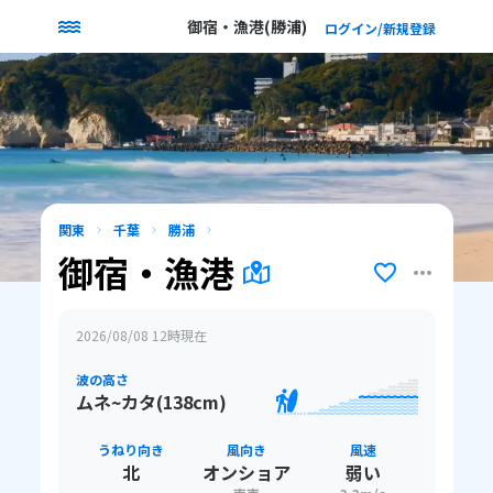
御宿・漁港(勝浦)
ログイン/新規登録
関東
千葉
勝浦
御宿・漁港
2026/08/08 12
時現在
波の高さ
ムネ~カタ(138cm)
うねり向き
風向き
風速
北
オンショア
弱い