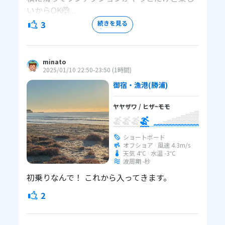
いからOK🙆‍...
3
続きを見る
minato
2025/01/10 22:50
-23:50
(
1時間
)
御宿・漁港
(勝浦)
ヤヤザワ
/
ヒザ~モモ
ショートボード
オフショア
風速
4.3
m/s
天気 4℃
水温
-3℃
波周期 -秒
初乗りなんで！ これから入ってきます。
2