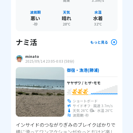
南東
3.3m/s
波周期
天気
水温
悪い
晴れ
水着
-
秒
28
℃
32
℃
ナミ活
もっと見る
minato
2025/09/14 23:05
-0:03
(
58分
)
御宿・漁港
(勝浦)
ヤヤザワ
/
ヒザ~モモ
ショートボード
サイドオフ
風速
3.7
m/s
天気 26℃
水温
26℃
波周期 -秒
インサイドのつながりぎみのブレイクばかりで
横に滑ってワンアクションがやっとだけど楽し