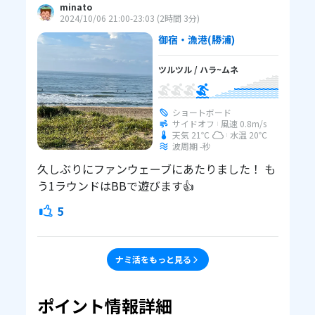
minato
2024/10/06 21:00
-23:03
(
2時間 3分
)
御宿・漁港
(勝浦)
ツルツル
/
ハラ~ムネ
ショートボード
サイドオフ
風速
0.8
m/s
天気 21℃
水温
20℃
波周期 -秒
久しぶりにファンウェーブにあたりました！ も
う1ラウンドはBBで遊びます👍
5
ナミ活をもっと見る
ポイント情報詳細