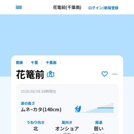
花篭前(千葉南)
ログイン/新規登録
関東
千葉
千葉南
花篭前
2026/08/08 08
時現在
波の高さ
ムネ~カタ(140cm)
うねり向き
風向き
風速
北
オンショア
弱い