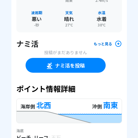
南東
2.4m/s
波周期
天気
水温
悪い
晴れ
水着
-
秒
27
℃
30
℃
ナミ活
もっと見る
投稿がまだありません
ナミ活を投稿
ポイント情報詳細
北西
南東
海岸側
沖側
海底
ビーチ
リーフ
玉石