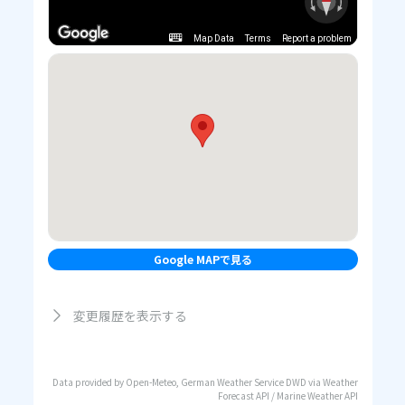
Map Data
Terms
Report a problem
Google MAPで見る
変更履歴を表示する
Data provided by Open-Meteo, German Weather Service DWD via Weather
Forecast API / Marine Weather API