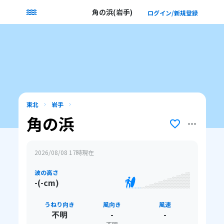
角の浜(岩手)
ログイン/新規登録
東北
岩手
角の浜
2026/08/08 17
時現在
波の高さ
-(-cm)
うねり向き
風向き
風速
不明
-
-