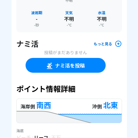
不明
波周期
天気
水温
-
不明
不明
-
秒
-
℃
-
℃
ナミ活
もっと見る
投稿がまだありません
ナミ活を投稿
ポイント情報詳細
南西
北東
海岸側
沖側
海底
ビーチ
リーフ
玉石