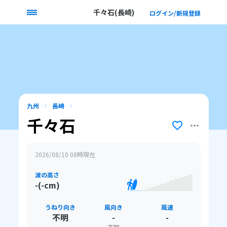
千々石(長崎)
ログイン/新規登録
九州
長崎
千々石
2026/08/10 08
時現在
波の高さ
-(-cm)
うねり向き
風向き
風速
不明
-
-