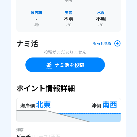
不明
波周期
天気
水温
-
不明
不明
-
秒
-
℃
-
℃
ナミ活
もっと見る
投稿がまだありません
ナミ活を投稿
ポイント情報詳細
北東
南西
海岸側
沖側
海底
ビーチ
リーフ
玉石