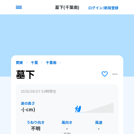
墓下(千葉南)
ログイン/新規登録
関東
千葉
千葉南
墓下
2026/08/07 03
時現在
波の高さ
-(-cm)
うねり向き
風向き
風速
不明
-
-