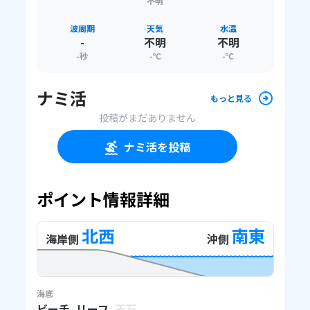
不明
波周期
天気
水温
-
不明
不明
-
秒
-
℃
-
℃
ナミ活
もっと見る
投稿がまだありません
ナミ活を投稿
ポイント情報詳細
北西
南東
海岸側
沖側
海底
ビーチ
リーフ
玉石