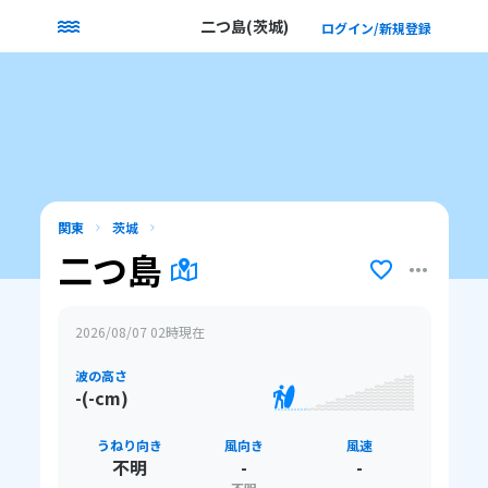
二つ島(茨城)
ログイン/新規登録
関東
茨城
二つ島
2026/08/07 02
時現在
波の高さ
-(-cm)
うねり向き
風向き
風速
不明
-
-