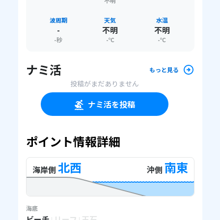
不明
波周期
天気
水温
-
不明
不明
-
秒
-
℃
-
℃
ナミ活
もっと見る
投稿がまだありません
ナミ活を投稿
ポイント情報詳細
北西
南東
海岸側
沖側
海底
ビーチ
リーフ
玉石