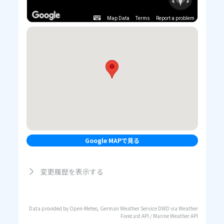
Map Data
Terms
Report a problem
Google MAPで見る
変更履歴を表示する
Data provided by Open-Meteo, German Weather Service DWD via Weather
Forecast API / Marine Weather API