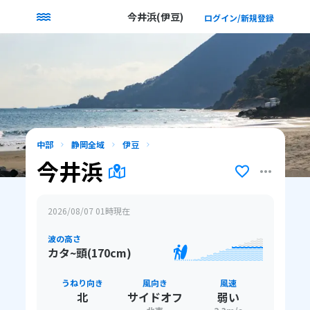
今井浜(伊豆)
ログイン/新規登録
中部
静岡全域
伊豆
今井浜
2026/08/07 01
時現在
波の高さ
カタ~頭(170cm)
うねり向き
風向き
風速
北
サイドオフ
弱い