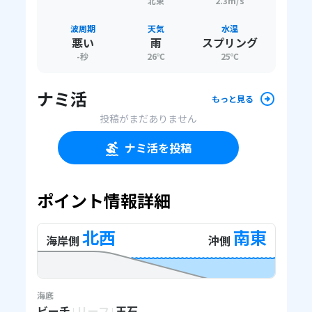
北東
2.3m/s
波周期
天気
水温
悪い
雨
スプリング
-
秒
26
℃
25
℃
ナミ活
もっと見る
投稿がまだありません
ナミ活を投稿
ポイント情報詳細
北西
南東
海岸側
沖側
海底
ビーチ
リーフ
玉石