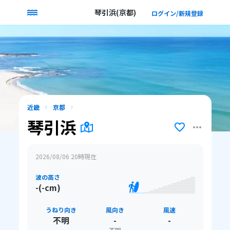
琴引浜(京都)
ログイン/新規登録
近畿
京都
琴引浜
2026/08/06 20
時現在
波の高さ
-(-cm)
うねり向き
風向き
風速
不明
-
-