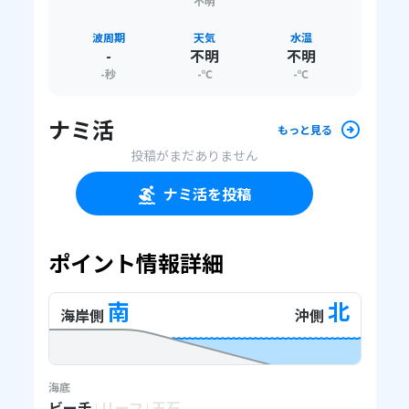
不明
波周期
天気
水温
-
不明
不明
-
秒
-
℃
-
℃
ナミ活
もっと見る
投稿がまだありません
ナミ活を投稿
ポイント情報詳細
南
北
海岸側
沖側
海底
ビーチ
リーフ
玉石