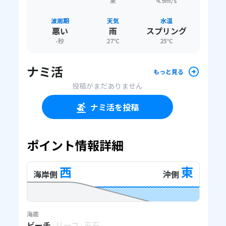
東
4.9m/s
波周期
天気
水温
悪い
雨
スプリング
-
秒
27
℃
25
℃
ナミ活
もっと見る
投稿がまだありません
ナミ活を投稿
ポイント情報詳細
西
東
海岸側
沖側
海底
ビーチ
リーフ
玉石