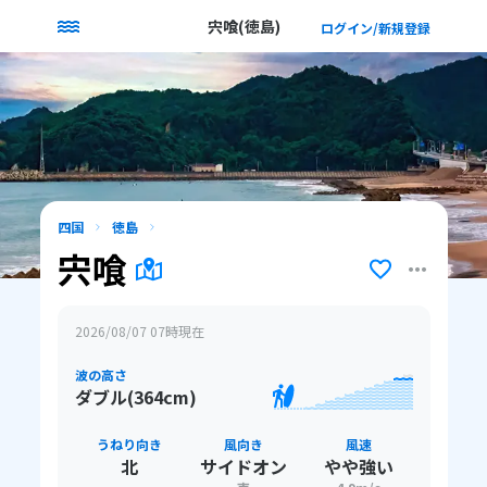
宍喰(徳島)
ログイン/新規登録
四国
徳島
宍喰
2026/08/07 07
時現在
波の高さ
ダブル(364cm)
うねり向き
風向き
風速
北
サイドオン
やや強い