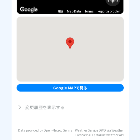
Map Data
Terms
Report a problem
Google MAPで見る
変更履歴を表示する
Data provided by Open-Meteo, German Weather Service DWD via Weather
Forecast API / Marine Weather API