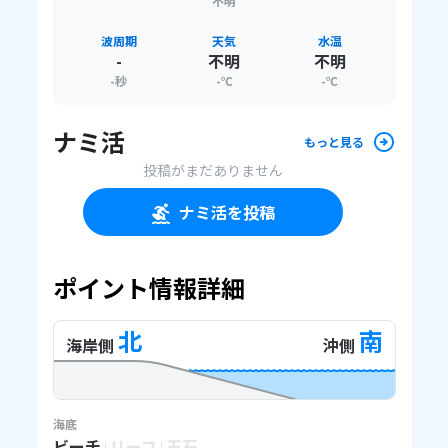
不明
波周期
天気
水温
-
不明
不明
-
秒
-
℃
-
℃
ナミ活
もっと見る
投稿がまだありません
ナミ活を投稿
ポイント情報詳細
北
南
海岸側
沖側
海底
ビーチ
リーフ
玉石