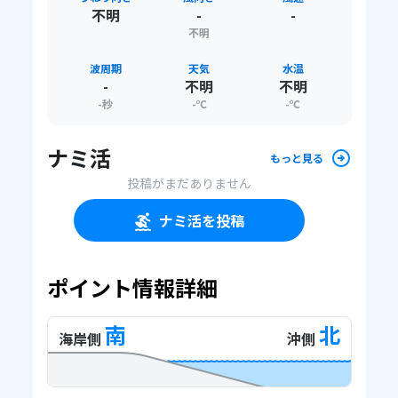
不明
-
-
不明
波周期
天気
水温
-
不明
不明
-
秒
-
℃
-
℃
ナミ活
もっと見る
投稿がまだありません
ナミ活を投稿
ポイント情報詳細
南
北
海岸側
沖側