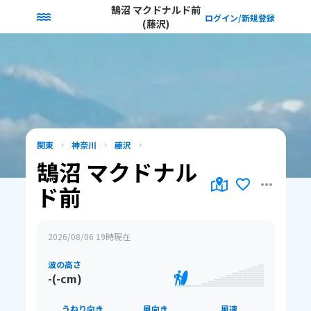
鵠沼 マクドナルド前
ログイン/新規登録
(藤沢)
関東
神奈川
藤沢
鵠沼 マクドナル
ド前
2026/08/06 19
時現在
波の高さ
-(-cm)
うねり向き
風向き
風速