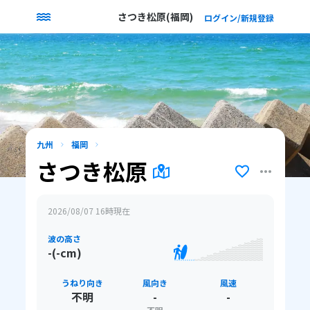
さつき松原(福岡)
ログイン/新規登録
九州
福岡
さつき松原
2026/08/07 16
時現在
波の高さ
-(-cm)
うねり向き
風向き
風速
不明
-
-