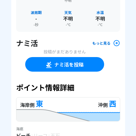
不明
波周期
天気
水温
-
不明
不明
-
秒
-
℃
-
℃
ナミ活
もっと見る
投稿がまだありません
ナミ活を投稿
ポイント情報詳細
東
西
海岸側
沖側
海底
ビーチ
リーフ
玉石