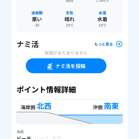
南西
1.8m/s
波周期
天気
水温
悪い
晴れ
水着
-
秒
28
℃
36
℃
ナミ活
もっと見る
投稿がまだありません
ナミ活を投稿
ポイント情報詳細
北西
南東
海岸側
沖側
海底
ビーチ
リーフ
玉石