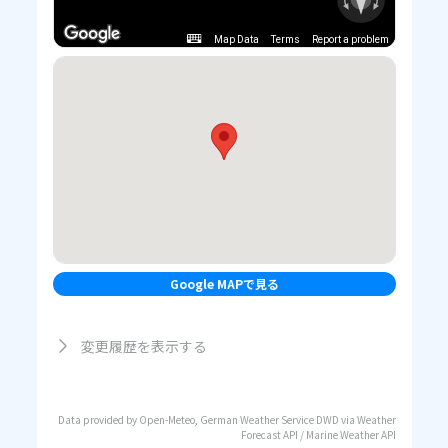
Map Data
Terms
Report a problem
Google MAPで見る
変更履歴を表示する
Data provided by Open-Meteo, German Weather Service DWD via Weather
Forecast API / Marine Weather API