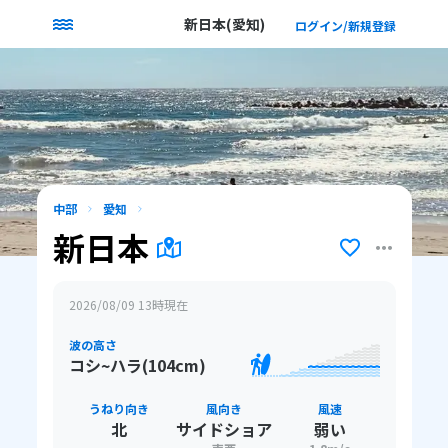
新日本(愛知)
ログイン/新規登録
中部
愛知
新日本
2026/08/09 13
時現在
波の高さ
コシ~ハラ(104cm)
うねり向き
風向き
風速
北
サイドショア
弱い