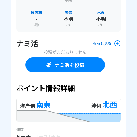
不明
波周期
天気
水温
-
不明
不明
-
秒
-
℃
-
℃
ナミ活
もっと見る
投稿がまだありません
ナミ活を投稿
ポイント情報詳細
南東
北西
海岸側
沖側
海底
ビーチ
リーフ
玉石