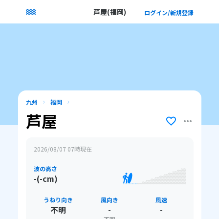
芦屋(福岡)
ログイン/新規登録
九州
福岡
芦屋
2026/08/07 07
時現在
波の高さ
-(-cm)
うねり向き
風向き
風速
不明
-
-