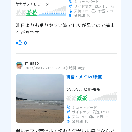
ショートボード
ヤヤザワ
/
モモ~コシ
サイドオフ
風速
1.5
m/s
天気 22℃
水温
23℃
波周期 -秒
昨日よりも乗りやすい波でしたが早いので捕ま
りがちです。
0
minato
2026/06/12 21:00
-22:30
(
1時間 30分
)
御宿・メイン
(勝浦)
ツルツル
/
ヒザ~モモ
ショートボード
サイドオフ
風速
1
m/s
天気 19℃
水温
19℃
波周期 -秒
弱いオフで面ツルで切れた波がいい感じなんで