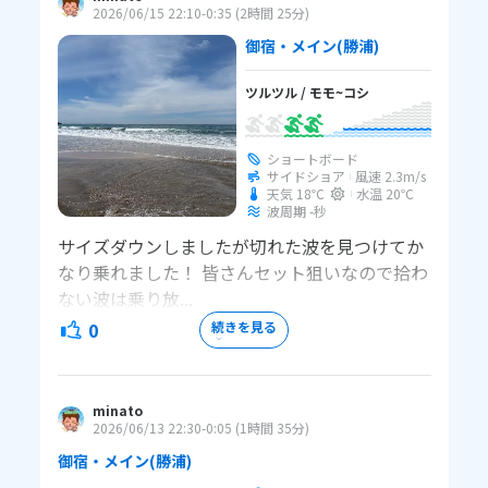
2026/06/15 22:10
-0:35
(
2時間 25分
)
御宿・メイン
(勝浦)
ツルツル
/
モモ~コシ
ショートボード
サイドショア
風速
2.3
m/s
天気 18℃
水温
20℃
波周期 -秒
サイズダウンしましたが切れた波を見つけてか
なり乗れました！ 皆さんセット狙いなので拾わ
ない波は乗り放...
0
続きを見る
minato
2026/06/13 22:30
-0:05
(
1時間 35分
)
御宿・メイン
(勝浦)