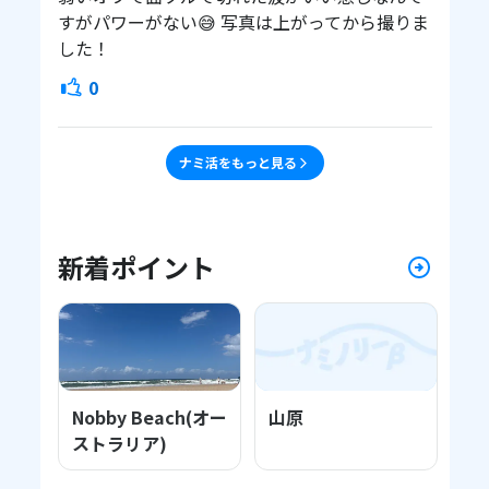
すがパワーがない😅 写真は上がってから撮りま
した！
0
ナミ活をもっと見る
新着ポイント
Nobby Beach(オー
山原
屋
ストラリア)
浜